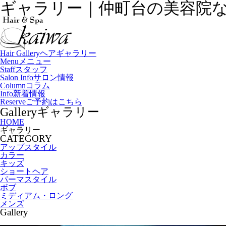
ギャラリー｜仲町台の美容院ならHa
Hair Gallery
ヘアギャラリー
Menu
メニュー
Staff
スタッフ
Salon Info
サロン情報
Column
コラム
Info
新着情報
Reserve
ご予約はこちら
Gallery
ギャラリー
HOME
ギャラリー
CATEGORY
アップスタイル
カラー
キッズ
ショートヘア
パーマスタイル
ボブ
ミディアム・ロング
メンズ
Gallery