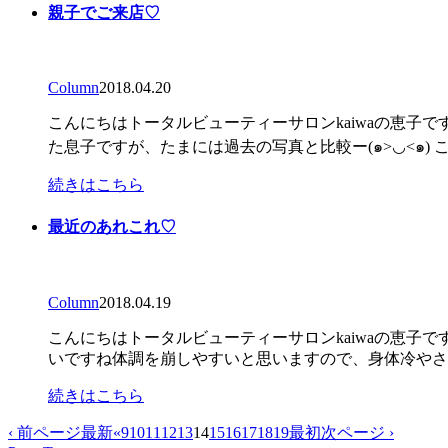
親子でご来店♡
Column
2018.04.20
こんにちはトータルビューティーサロンkaiwaの恵子ですkai
た息子ですが、たまには過去の写真と比較ー(๑>◡<๑) こ
続きはこちら
最近のあれこれ♡
Column
2018.04.19
こんにちはトータルビューティーサロンkaiwaの恵子ですkai
いですね体調を崩しやすいと思いますので、身体冷やさ
続きはこちら
‹ 前ページ
最新
«
9
10
11
12
13
14
15
16
17
18
19
最初
次ページ ›