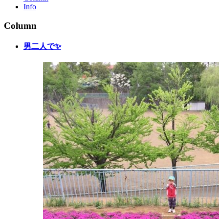
Info
Column
男二人で✨