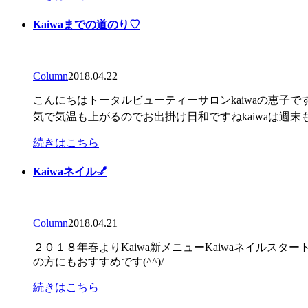
Kaiwaまでの道のり♡
Column
2018.04.22
こんにちはトータルビューティーサロンkaiwaの恵子ですkai
気で気温も上がるのでお出掛け日和ですねkaiwaは週末も元
続きはこちら
Kaiwaネイル💅
Column
2018.04.21
２０１８年春よりKaiwa新メニューKaiwaネイル
の方にもおすすめです(^^)/
続きはこちら