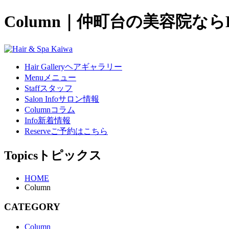
Column｜仲町台の美容院ならHai
Hair Gallery
ヘアギャラリー
Menu
メニュー
Staff
スタッフ
Salon Info
サロン情報
Column
コラム
Info
新着情報
Reserve
ご予約はこちら
Topics
トピックス
HOME
Column
CATEGORY
Column