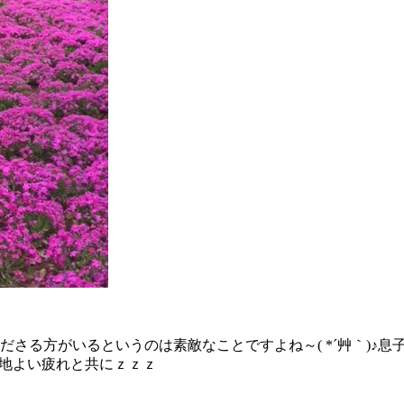
さる方がいるというのは素敵なことですよね～( *´艸｀)♪
心地よい疲れと共にｚｚｚ