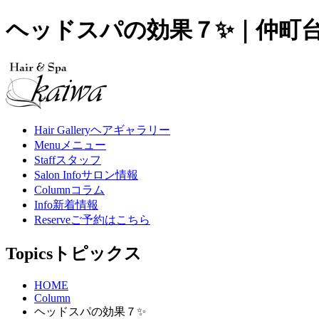
ヘッドスパの効果７✨｜仲町台の美
Hair Gallery
ヘアギャラリー
Menu
メニュー
Staff
スタッフ
Salon Info
サロン情報
Column
コラム
Info
新着情報
Reserve
ご予約はこちら
Topics
トピックス
HOME
Column
ヘッドスパの効果７✨