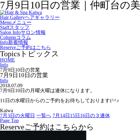
7月9日10日の営業｜仲町台の美容院
Hair Gallery
ヘアギャラリー
Menu
メニュー
Staff
スタッフ
Salon Info
サロン情報
Column
コラム
Info
新着情報
Reserve
ご予約はこちら
Topics
トピックス
HOME
Info
7月9日10日の営業
7月9日10日の営業
Info
2018.07.09
7月9日10日の月曜火曜は連休になります。
11日の水曜日からのご予約をお待ちしております(^^♪
Kaiwa
7月3日の火曜日
一覧へ
7月14日15日16日の３連休
Page Top
Reserve
ご予約はこちらから