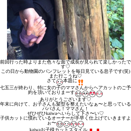
前回行った時よりまた色々な面で成長が見られて楽しかったで
す♡
この日から動物園のパンフレットを毎日見ている息子です(笑)
また行こうね♡
さて
本題に
七五三が終わり、特に女の子のママさんからヘアカットのご予
約を頂いておりまーす
ありがとうございます♡
年末に向けて、お子さんも髪型を整えたいなぁ〜と思っている
パパさん！ママさん！
ぜひぜひkaiwaへいらして下さ〜い♡
子供カットに慣れているオーナーが手早く仕上げていきますよ
ぉ〜
kaiwaお子様カットスタイル