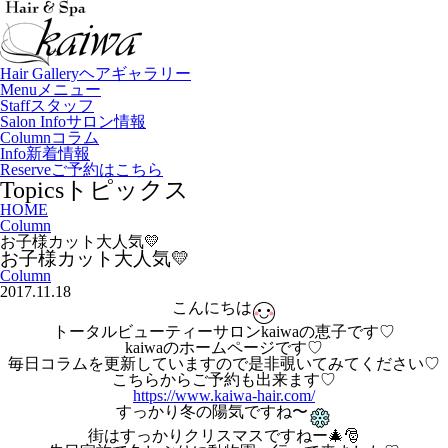
Hair Gallery
ヘアギャラリー
Menu
メニュー
Staff
スタッフ
Salon Info
サロン情報
Column
コラム
Info
新着情報
Reserve
ご予約はこちら
Topics
トピックス
HOME
Column
お子様カット大人気💛
お子様カット大人気💛
Column
2017.11.18
こんにちは
トータルビューティーサロンkaiwaの恵子です♡
kaiwaのホームページです♡
毎日コラムを更新していますので是非覗いてみてください♡
こちらからご予約も出来ます♡
https://www.kaiwa-hair.com/
すっかり冬の陽気ですね〜
街はすっかりクリスマスですねー🎄🎅