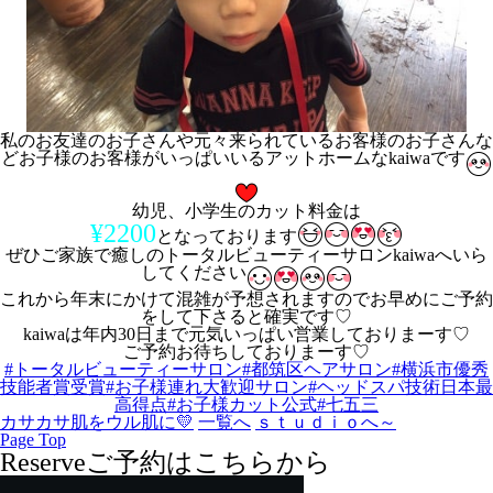
私のお友達のお子さんや元々来られているお客様のお子さんな
どお子様のお客様がいっぱいいるアットホームなkaiwaです
幼児、小学生のカット料金は
¥2200
となっております
ぜひご家族で癒しのトータルビューティーサロンkaiwaへいら
してください
これから年末にかけて混雑が予想されますのでお早めにご予約
をして下さると確実です♡
kaiwaは年内30日まで元気いっぱい営業しておりまーす♡
ご予約お待ちしておりまーす♡
#トータルビューティーサロン
#都筑区ヘアサロン
#横浜市優秀
技能者賞受賞
#お子様連れ大歓迎サロン
#ヘッドスパ技術日本最
高得点
#お子様カット
公式
#七五三
カサカサ肌をウル肌に💛
一覧へ
ｓｔｕｄｉｏへ～
Page Top
Reserve
ご予約はこちらから