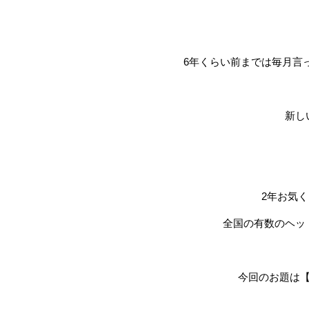
6年くらい前までは毎月言
新し
2年お気
全国の有数のヘッ
今回のお題は