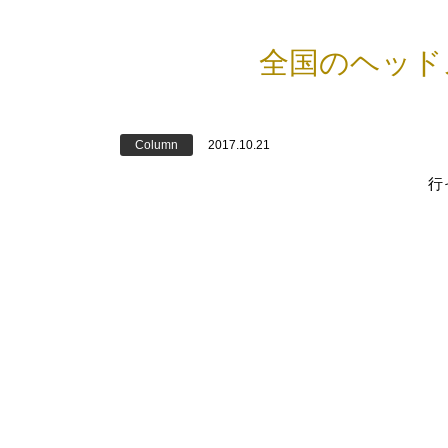
全国のヘッド
Column
2017.10.21
行