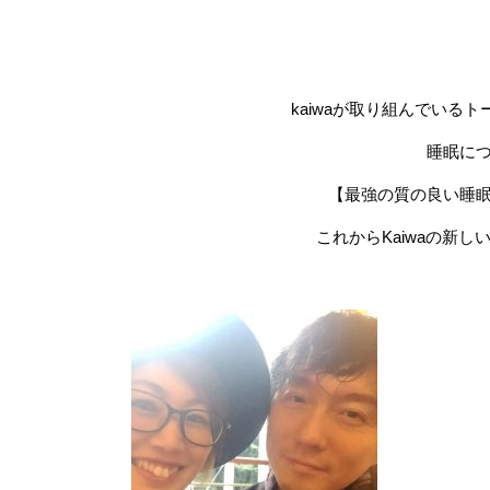
kaiwaが取り組んでい
睡眠に
【最強の質の良い睡
これからKaiwaの新