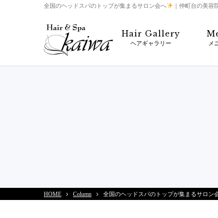
全国のヘッドスパのトップが集まるサロン会へ
｜仲町台の美容院な
Hair Gallery
M
ヘアギャラリー
メ
HOME
Column
全国のヘッドスパのトップが集まるサロン