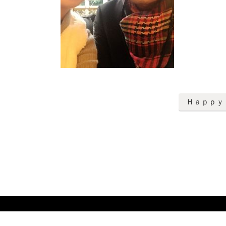
Ｈａｐｐｙ