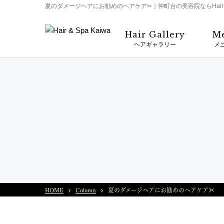
夏のダメージヘアにお勧めのヘアケア✂｜仲町台の美容院ならHair＆S
Hair Gallery
M
ヘアギャラリー
メ
HOME
Column
夏のダメージヘアにお勧めのヘアケア✂