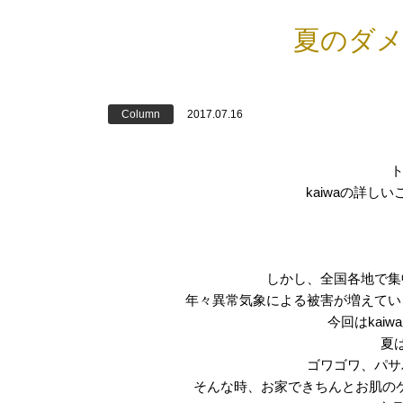
夏のダメ
Column
2017.07.16
ト
kaiwaの詳
しかし、全国各地で集
年々異常気象による被害が増えてい
今回はkai
夏
ゴワゴワ、パサ
そんな時、お家できちんとお肌の