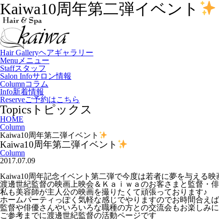
Kaiwa10周年第二弾イベント
Hair Gallery
ヘアギャラリー
Menu
メニュー
Staff
スタッフ
Salon Info
サロン情報
Column
コラム
Info
新着情報
Reserve
ご予約はこちら
Topics
トピックス
HOME
Column
Kaiwa10周年第二弾イベント
Kaiwa10周年第二弾イベント
Column
2017.07.09
Kaiwa10周年記念イベント第二弾で今度は若者に夢を与える
渡邊世紀監督の映画上映会＆Ｋａｉｗａのお客さまと監督・俳
私も美容師が主人公の映画を撮りたくて頑張っております♪
ホームパーティっぽく気軽な感じでやりますのでお時間合えばぜ
監督や俳優さんやいろいろな職種の方との交流会もお楽しみに
ご参考までに渡邊世紀監督の活動ページです