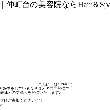
｜仲町台の美容院ならHair＆Spa
こんにちは( *´艸｀)
映画製作をしているＮＰＯとの共同開催で
優陣との交流会を開催いたします♪
ひご参加ください(^^♪
♪