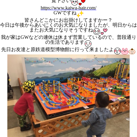
覧下さい
https://www.kaiwa-hair.com/
GWですね
皆さんどこかにお出掛けしてますかー？
今日は午後からあいにくのお天気になりましたが、明日からは
またお天気になりそうですね
我が家はGWなどの連休は休まず営業しているので、普段通り
の生活であります
先日お友達と原鉄道模型博物館に行って来ましたよ