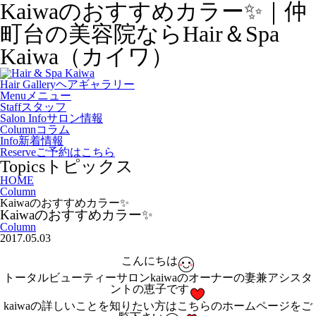
Kaiwaのおすすめカラー✨｜仲
町台の美容院ならHair＆Spa
Kaiwa（カイワ）
Hair Gallery
ヘアギャラリー
Menu
メニュー
Staff
スタッフ
Salon Info
サロン情報
Column
コラム
Info
新着情報
Reserve
ご予約はこちら
Topics
トピックス
HOME
Column
Kaiwaのおすすめカラー✨
Kaiwaのおすすめカラー✨
Column
2017.05.03
こんにちは
トータルビューティーサロンkaiwaのオーナーの妻兼アシスタ
ントの恵子です
kaiwaの詳しいことを知りたい方はこちらのホームページをご