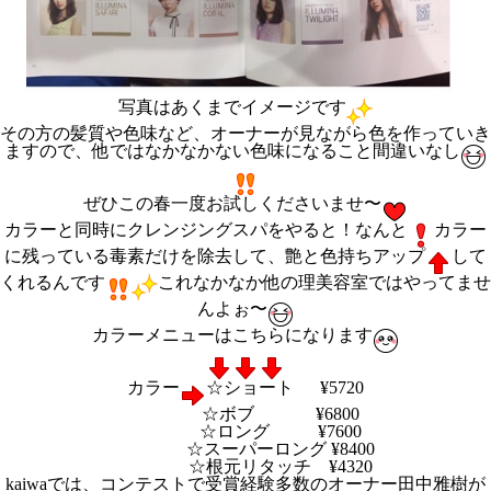
写真はあくまでイメージです
その方の髪質や色味など、オーナーが見ながら色を作っていき
ますので、他ではなかなかない色味になること間違いなし
ぜひこの春一度お試しくださいませ〜
カラーと同時にクレンジングスパをやると！なんと
カラー
に残っている毒素だけを除去して、艶と色持ちアップ
して
くれるんです
これなかなか他の理美容室ではやってませ
んよぉ〜
カラーメニューはこちらになります
カラー
☆ショート ¥5720
☆ボブ ¥6800
☆ロング ¥7600
☆スーパーロング ¥8400
☆根元リタッチ ¥4320
kaiwaでは、コンテストで受賞経験多数のオーナー田中雅樹が