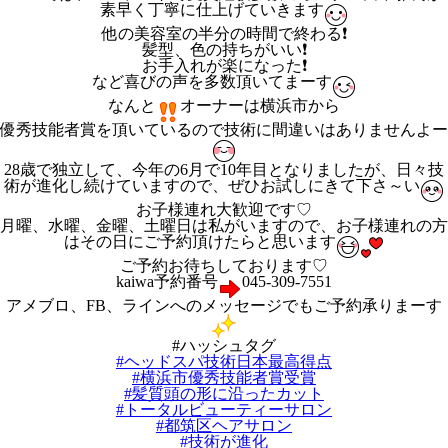
素早く丁寧に仕上げていきます
他の美容室の半分の時間で終わる❗️
髪型、色の持ちがいい❗️
お手入れが楽になった❗️
など喜びの声を多数頂いてまーす
なんと
オーナーは横浜市から
優秀技能者賞を頂いているので技術に間違いはありませんよー
28歳で独立して、今年の6月で10年目となりましたが、日々技
術が進化し続けていますので、ぜひお試しにきて下さ～い
お子様連れ大歓迎です♡
月曜、水曜、金曜、土曜日は私がいますので、お子様連れの方
はその日にご予約頂けたらと思います
ご予約お待ちしております♡
kaiwa予約番号
045-309-7551
アメブロ、FB、ラインへのメッセージでもご予約承りまーす
#ハッシュタグ
#ヘッドスパ技術日本最高得点
#横浜市優秀技能者賞受賞
#髪質頭の形に沿ったカット
#トータルビューティーサロン
#都筑区ヘアサロン
#技術が進化