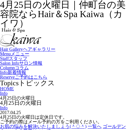
4月25日の火曜日｜仲町台の美
容院ならHair＆Spa Kaiwa（カ
イワ）
Hair Gallery
ヘアギャラリー
Menu
メニュー
Staff
スタッフ
Salon Info
サロン情報
Column
コラム
Info
新着情報
Reserve
ご予約はこちら
Topics
トピックス
HOME
Info
4月25日の火曜日
4月25日の火曜日
Info
2017.04.25
4月25日の火曜日は定休日です。
ご予約の際はメール予約の方をご利用ください。
お肌の悩みを解決いたしましょう(＾◇＾)
一覧へ
ゴールデン