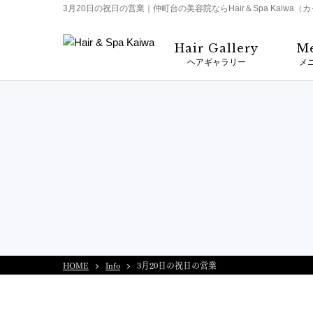
3月20日の祝日の営業｜仲町台の美容院ならHair＆Spa Kaiwa（
Hair Gallery
M
ヘアギャラリー
メ
HOME
Info
3月20日の祝日の営業