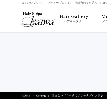
傷まないブリーチでプラチナブロンド♪｜仲町台の美容院ならHair＆S
Hair Gallery
M
ヘアギャラリー
メ
HOME
Column
傷まないブリーチでプラチナブロンド♪