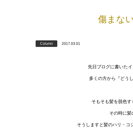
傷まな
Column
2017.03.01
先日ブログに書いたイ
多くの方から『どう
そもそも髪を脱色す
その時に髪
そうしますと髪のハリ・コ