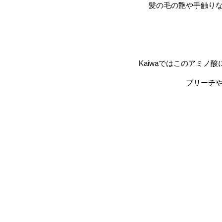
髪の毛の艶や手触り
Kaiwaではこのアミ
ブリーチ