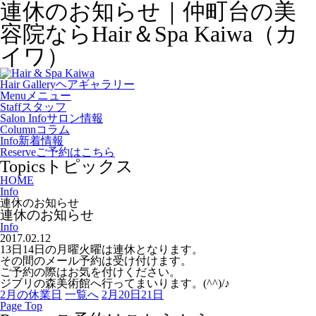
連休のお知らせ｜仲町台の美
容院ならHair＆Spa Kaiwa（カ
イワ）
Hair Gallery
ヘアギャラリー
Menu
メニュー
Staff
スタッフ
Salon Info
サロン情報
Column
コラム
Info
新着情報
Reserve
ご予約はこちら
Topics
トピックス
HOME
Info
連休のお知らせ
連休のお知らせ
Info
2017.02.12
13日14日の月曜火曜は連休となります。
その間のメール予約は受け付けます。
ご予約の際はお気を付けください。
ジブリの森美術館へ行ってまいります。(^^)/♪
2月の休業日
一覧へ
2月20日21日
Page Top