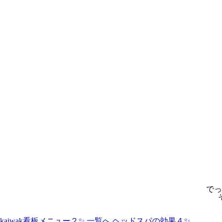
でっ
kaiwak看板メニュー２✨
一覧へ
ヘッドスパの効果４✨