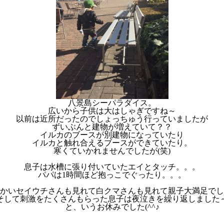
八景島シーパラダイス。
広いから子供は大はしゃぎですね～
以前は近所だったのでしょっちゅう行っていましたが
ずいぶんと建物が増えていて？？
イルカのブースが別建物になっていたり
イルカと触れ合えるブースができていたり。
寒くていかれませんでしたが(笑)
息子は水槽に張り付いていたエイとタッチ。。。
パパは1時間ほど抱っこでぐったり。。。
かいセイウチさんも見れて白クマさんも見れて親子大満足でし
そして刺激をたくさんもらった息子は夜泣きを繰り返しました
と、いうお休みでした(^^♪