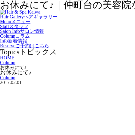
お休みにて♪｜仲町台の美容院ならH
Hair Gallery
ヘアギャラリー
Menu
メニュー
Staff
スタッフ
Salon Info
サロン情報
Column
コラム
Info
新着情報
Reserve
ご予約はこちら
Topics
トピックス
HOME
Column
お休みにて♪
お休みにて♪
Column
2017.02.01