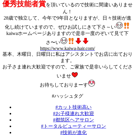
優秀技能者賞
を頂いているので技術に間違いありませ
ん！
28歳で独立して、今年で9年目となりますが、日々技術が進
化し続けていますので、ぜひお試しにきて下さ～い
kaiwaホームページありますので是非一度のぞいて見て下
さ〜い
https://www.kaiwa-hair.com/
基本、木曜日、日曜日に私はアシスタントでお店に出ており
ます。
お子さま連れ大歓迎ですので、ご家族で是非いらしてくださ
いませ
お待ちしておりまーす
#ハッシュタグ
#カット技術高い
#お子様連れ大歓迎
#都筑区ヘアサロン
#トータルビューティーサロン
#技術が進化