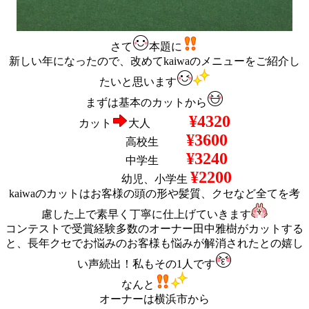
さて
本題に
新しい年になったので、改めてkaiwaのメニューをご紹介し
たいと思います
まずは基本のカットから
¥4320
カット
大人
¥3600
高校生
¥3240
中学生
¥2200
幼児、小学生
kaiwaのカットはお客様の頭の形や髪質、クセなど全てを考
慮した上で素早く丁寧に仕上げていきます
コンテストで受賞経験多数のオーナー田中雅樹がカットする
と、長年クセでお悩みのお客様も悩みが解消されたとの嬉し
い声続出！私もその1人です
なんと
オーナーは横浜市から