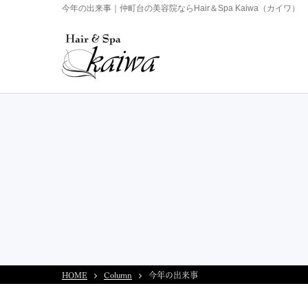
今年の出来事｜仲町台の美容院ならHair＆Spa Kaiwa（カイワ）
HOME
Column
今年の出来事