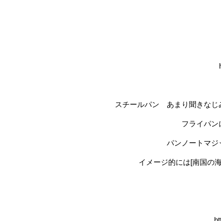
スチールパン あまり聞きなじ
フライパン
パンノートマジ
イメージ的には[南国の
h