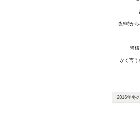
夜9時か
皆様
かく言う
2016年