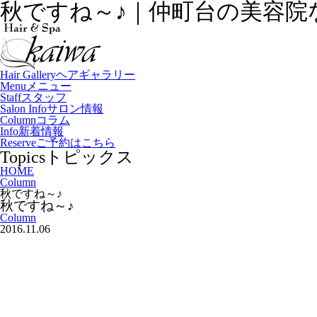
秋ですね～♪｜仲町台の美容院ならH
Hair Gallery
ヘアギャラリー
Menu
メニュー
Staff
スタッフ
Salon Info
サロン情報
Column
コラム
Info
新着情報
Reserve
ご予約はこちら
Topics
トピックス
HOME
Column
秋ですね～♪
秋ですね～♪
Column
2016.11.06