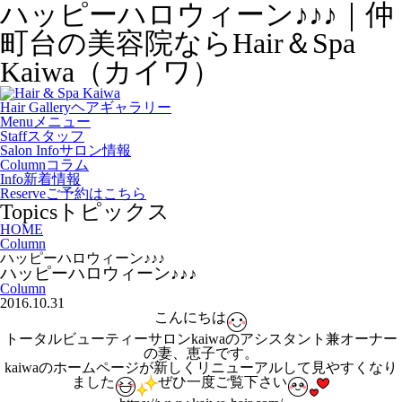
ハッピーハロウィーン♪♪♪｜仲
町台の美容院ならHair＆Spa
Kaiwa（カイワ）
Hair Gallery
ヘアギャラリー
Menu
メニュー
Staff
スタッフ
Salon Info
サロン情報
Column
コラム
Info
新着情報
Reserve
ご予約はこちら
Topics
トピックス
HOME
Column
ハッピーハロウィーン♪♪♪
ハッピーハロウィーン♪♪♪
Column
2016.10.31
こんにちは
トータルビューティーサロンkaiwaのアシスタント兼オーナー
の妻、恵子です。
kaiwaのホームページが新しくリニューアルして見やすくなり
ました
ぜひ一度ご覧下さい