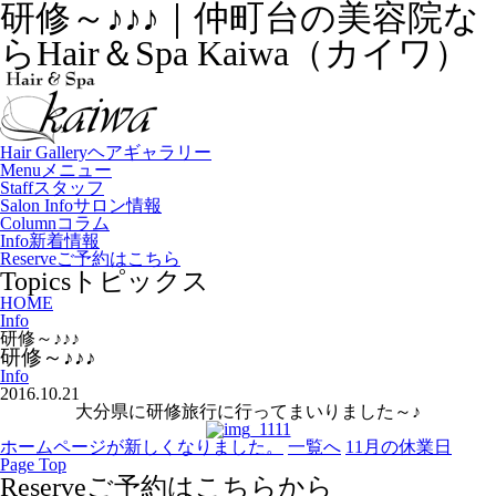
研修～♪♪♪｜仲町台の美容院な
らHair＆Spa Kaiwa（カイワ）
Hair Gallery
ヘアギャラリー
Menu
メニュー
Staff
スタッフ
Salon Info
サロン情報
Column
コラム
Info
新着情報
Reserve
ご予約はこちら
Topics
トピックス
HOME
Info
研修～♪♪♪
研修～♪♪♪
Info
2016.10.21
大分県に研修旅行に行ってまいりました～♪
ホームページが新しくなりました。
一覧へ
11月の休業日
Page Top
Reserve
ご予約はこちらから