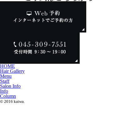
HOME
Hair Gallery
Menu
Staff
Salon Info
Info
Column
© 2016 kaiwa.